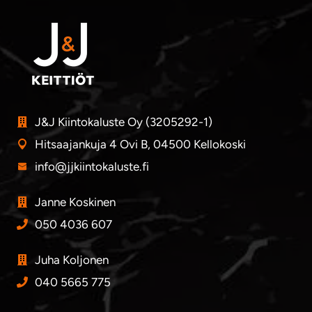
J&J Kiintokaluste Oy (3205292-1)
Hitsaajankuja 4 Ovi B, 04500 Kellokoski
info@jjkiintokaluste.fi
Janne Koskinen
050 4036 607
Juha Koljonen
040 5665 775