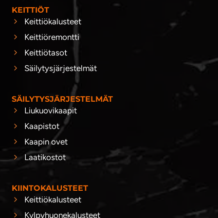
KEITTIÖT
Keittiökalusteet
Keittiöremontti
Keittiötasot
Säilytysjärjestelmät
SÄILYTYSJÄRJESTELMÄT
Liukuovikaapit
Kaapistot
Kaapin ovet
Laatikostot
KIINTOKALUSTEET
Keittiökalusteet
Kylpyhuonekalusteet