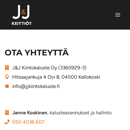
Siirry
sisältöön
OTA YHTEYTTÄ
J&J Kiintokaluste Oy (3360929-3)
Hitsaajankuja 4 Ovi B, 04500 Kellokoski
info@jjkiintokaluste.fi
Janne Koskinen
, kalusteasennukset ja hallinto
050 4036 607