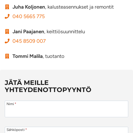
Juha Koljonen
, kalusteasennukset ja remontit
040 5665 775
Jani Paajanen
, keittiösuunnittelu
045 8509 007
Tommi Malila
, tuotanto
JÄTÄ MEILLE
YHTEYDENOTTOPYYNTÖ
Nimi
*
Sähköposti
*