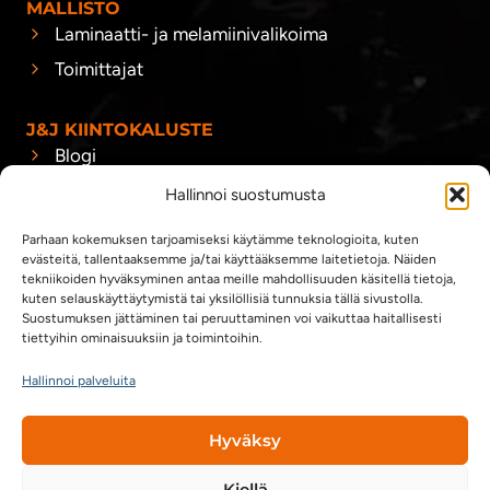
MALLISTO
Laminaatti- ja melamiinivalikoima
Toimittajat
J&J KIINTOKALUSTE
Blogi
Yhteystiedot
Hallinnoi suostumusta
Yhteistyökumppanit
Parhaan kokemuksen tarjoamiseksi käytämme teknologioita, kuten
evästeitä, tallentaaksemme ja/tai käyttääksemme laitetietoja. Näiden
tekniikoiden hyväksyminen antaa meille mahdollisuuden käsitellä tietoja,
kuten selauskäyttäytymistä tai yksilöllisiä tunnuksia tällä sivustolla.
Suostumuksen jättäminen tai peruuttaminen voi vaikuttaa haitallisesti
tiettyihin ominaisuuksiin ja toimintoihin.
Hallinnoi palveluita
Hyväksy
Copyright 2026 @ J&J Kiintokaluste Oy
Kiellä