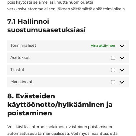
v
pois käytöstä selaimellasi, mutta huomioi, että
c
s
r
i
verkkosivustomme ei sen jälkeen välttämättä enää toimi oikein.
e
e
v
c
w
r
i
7.1 Hallinnoi
e
o
v
c
g
suostumusasetuksiasi
r
i
e
o
d
c
c
o
p
e
Toiminnalliset
Aina aktiivinen
o
g
r
s
m
l
e
Asetukset
e
p
A
e
s
k
l
s
-
s
Tilastot
a
i
T
e
a
l
a
i
t
n
Markkinointi
a
M
n
l
u
a
i
a
z
a
k
8. Evästeiden
l
s
r
s
s
y
käyttöönotto/hylkääminen ja
t
k
t
e
t
poistaminen
a
k
o
t
i
i
t
c
n
Voit käyttää Internet-selaimesi evästeiden poistamiseen
s
o
automaattisesti tai manuaalisesti. Voit myös määrittää, että