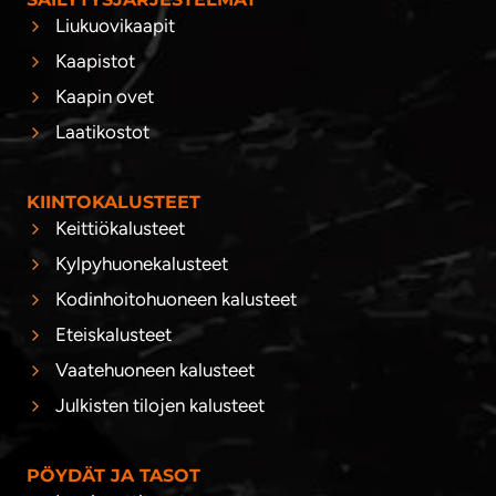
Liukuovikaapit
Kaapistot
Kaapin ovet
Laatikostot
KIINTOKALUSTEET
Keittiökalusteet
Kylpyhuonekalusteet
Kodinhoitohuoneen kalusteet
Eteiskalusteet
Vaatehuoneen kalusteet
Julkisten tilojen kalusteet
PÖYDÄT JA TASOT