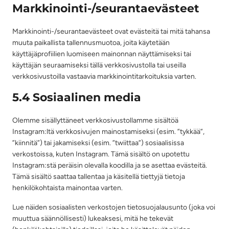
Markkinointi-/seurantaevästeet
Markkinointi-/seurantaevästeet ovat evästeitä tai mitä tahansa
muuta paikallista tallennusmuotoa, joita käytetään
käyttäjäprofiilien luomiseen mainonnan näyttämiseksi tai
käyttäjän seuraamiseksi tällä verkkosivustolla tai useilla
verkkosivustoilla vastaavia markkinointitarkoituksia varten.
5.4 Sosiaalinen media
Olemme sisällyttäneet verkkosivustollamme sisältöä
Instagram:ltä verkkosivujen mainostamiseksi (esim. ”tykkää”,
”kiinnitä”) tai jakamiseksi (esim. ”twiittaa”) sosiaalisissa
verkostoissa, kuten Instagram. Tämä sisältö on upotettu
Instagram:stä peräisin olevalla koodilla ja se asettaa evästeitä.
Tämä sisältö saattaa tallentaa ja käsitellä tiettyjä tietoja
henkilökohtaista mainontaa varten.
Lue näiden sosiaalisten verkostojen tietosuojalausunto (joka voi
muuttua säännöllisesti) lukeaksesi, mitä he tekevät