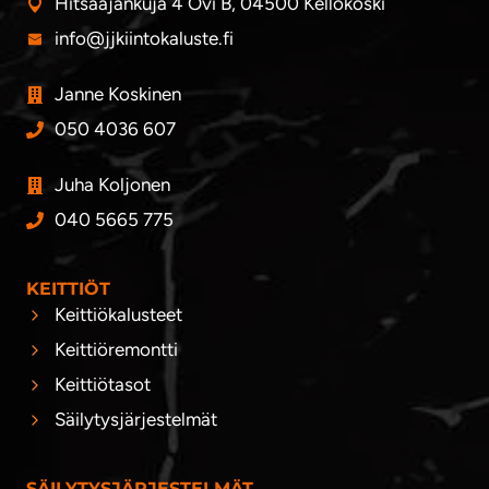
Hitsaajankuja 4 Ovi B, 04500 Kellokoski
info@jjkiintokaluste.fi
Janne Koskinen
050 4036 607
Juha Koljonen
040 5665 775
KEITTIÖT
Keittiökalusteet
Keittiöremontti
Keittiötasot
Säilytysjärjestelmät
SÄILYTYSJÄRJESTELMÄT