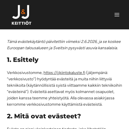
Siirry
sisältöön
Tämä evästekäytäntö päivitettiin viimeksi 2.6.2026, ja se koskee
Euroopan talousalueen ja Sveitsin pysyvästi asuvia kansalaisia.
1. Esittely
Verkkosivustomme,
https://jjkiintokaluste.fi
(jäljempänä:
“verkkosivusto”) hyödyntää evästeitä ja muita niihin liittyviä
tekniikoita (käytännöllisistä syistä viittaamme kaikkiin tekniikoihin
“evästeinä”). Evästeitä asettavat myös kolmannet osapuolet,
joiden kanssa teemme yhteistyötä. Alla olevassa asiakirjassa
kerromme verkkosivustomme käyttämistä evästeistä.
2. Mitä ovat evästeet?