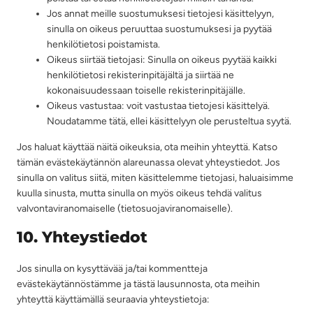
Jos annat meille suostumuksesi tietojesi käsittelyyn,
sinulla on oikeus peruuttaa suostumuksesi ja pyytää
henkilötietosi poistamista.
Oikeus siirtää tietojasi: Sinulla on oikeus pyytää kaikki
henkilötietosi rekisterinpitäjältä ja siirtää ne
kokonaisuudessaan toiselle rekisterinpitäjälle.
Oikeus vastustaa: voit vastustaa tietojesi käsittelyä.
Noudatamme tätä, ellei käsittelyyn ole perusteltua syytä.
Jos haluat käyttää näitä oikeuksia, ota meihin yhteyttä. Katso
tämän evästekäytännön alareunassa olevat yhteystiedot. Jos
sinulla on valitus siitä, miten käsittelemme tietojasi, haluaisimme
kuulla sinusta, mutta sinulla on myös oikeus tehdä valitus
valvontaviranomaiselle (tietosuojaviranomaiselle).
10. Yhteystiedot
Jos sinulla on kysyttävää ja/tai kommentteja
evästekäytännöstämme ja tästä lausunnosta, ota meihin
yhteyttä käyttämällä seuraavia yhteystietoja: