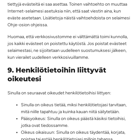
i
tiettyjä evästeitä ei saa asettaa. Toinen vaihtoehto on muuttaa
n
Internet-selaimesi asetuksia niin, että saat viestin aina, kun
t
eväste asetetaan. Lisätietoja näistä vaihtoehdoista on selaimesi
i
Ohje-osion ohjeissa.
Huomaa, että verkkosivustomme ei välttämättä toimi kunnolla,
jos kaikki evästeet on poistettu käytöstä. Jos poistat evästeet
selaimestasi, ne sijoitetaan uudelleen suostumuksesi jälkeen,
kun vierailet uudelleen verkkosivuillamme.
9. Henkilötietoihin liittyvät
oikeutesi
Sinulla on seuraavat oikeudet henkilötietoihisi liittyen:
Sinulla on oikeus tietää, miksi henkilötietojasi tarvitaan,
mitä niille tapahtuu ja kuinka kauan niitä säilytetään.
Pääsyoikeus: Sinulla on oikeus päästä käsiksi tietoihisi,
jotka ovat tiedossamme.
Oikeus oikaisuun: Sinulla on oikeus täydentää, korjata,
poistaa tai estää henkilötietojasi milloin tahansa.