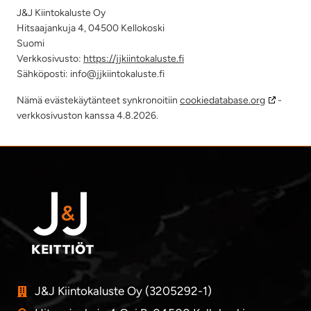
J&J Kiintokaluste Oy
Hitsaajankuja 4, 04500 Kellokoski
Suomi
Verkkosivusto:
https://jjkiintokaluste.fi
Sähköposti:
info@
jjkiintokaluste.fi
Nämä evästekäytänteet synkronoitiin
cookiedatabase.org
-
verkkosivuston kanssa 4.8.2026.
J&J Kiintokaluste Oy (3205292-1)