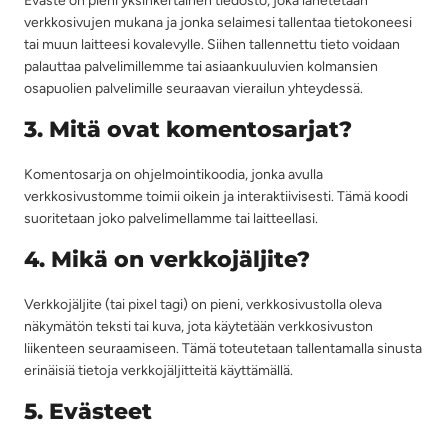
Eväste on pieni yksinkertainen tiedosto, joka lähetetään
verkkosivujen mukana ja jonka selaimesi tallentaa tietokoneesi
tai muun laitteesi kovalevylle. Siihen tallennettu tieto voidaan
palauttaa palvelimillemme tai asiaankuuluvien kolmansien
osapuolien palvelimille seuraavan vierailun yhteydessä.
3. Mitä ovat komentosarjat?
Komentosarja on ohjelmointikoodia, jonka avulla
verkkosivustomme toimii oikein ja interaktiivisesti. Tämä koodi
suoritetaan joko palvelimellamme tai laitteellasi.
4. Mikä on verkkojäljite?
Verkkojäljite (tai pixel tagi) on pieni, verkkosivustolla oleva
näkymätön teksti tai kuva, jota käytetään verkkosivuston
liikenteen seuraamiseen. Tämä toteutetaan tallentamalla sinusta
erinäisiä tietoja verkkojäljitteitä käyttämällä.
5. Evästeet