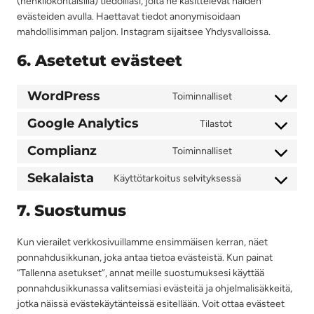
(henkilökohtaisilla) tiedoillasi, joita he käsittelevät näiden
evästeiden avulla. Haettavat tiedot anonymisoidaan
mahdollisimman paljon. Instagram sijaitsee Yhdysvalloissa.
6. Asetetut evästeet
WordPress
Toiminnalliset
C
o
Google Analytics
Tilastot
C
n
o
Complianz
s
Toiminnalliset
C
n
e
o
Sekalaista
s
Käyttötarkoitus selvityksessä
n
C
n
e
t
o
s
7. Suostumus
n
t
n
e
t
o
s
n
t
Kun vierailet verkkosivuillamme ensimmäisen kerran, näet
s
e
t
o
ponnahdusikkunan, joka antaa tietoa evästeistä. Kun painat
e
n
t
s
“Tallenna asetukset”, annat meille suostumuksesi käyttää
r
t
o
e
ponnahdusikkunassa valitsemiasi evästeitä ja ohjelmalisäkkeitä,
v
t
s
r
jotka näissä evästekäytänteissä esitellään. Voit ottaa evästeet
i
o
e