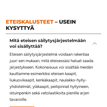
ETEISKALUSTEET
– USEIN
KYSYTTYÄ
Mitä eteisen säilytysjärjestelmään
voi sisällyttää?
Eteisen säilytysjärjestelmä voidaan rakentaa
juuri sen mukaan, mitä eteisessäsi haluat saada
järjestykseen. Kokonaisuus voi sisältää meidän
kauttamme esimerkiksi eteisen kaapit,
liukuovikaapit, kenkäkaapit, naulakko-hylly-
yhdistelmät, yläkaapit, peilipinnat hyllyineen,
istuinpenkin sekä vetolaatikoita pienille arjen
tavaroille.