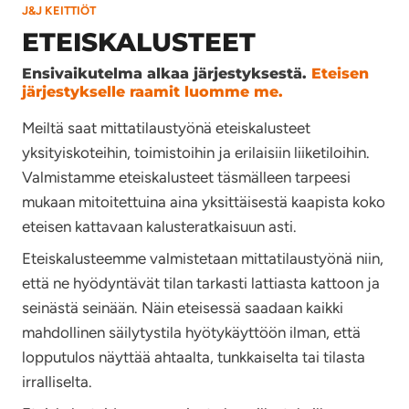
J&J KEITTIÖT
ETEISKALUSTEET
Ensivaikutelma alkaa järjestyksestä.
Eteisen
järjestykselle raamit luomme me.
Meiltä saat mittatilaustyönä eteiskalusteet
yksityiskoteihin, toimistoihin ja erilaisiin liiketiloihin.
Valmistamme eteiskalusteet täsmälleen tarpeesi
mukaan mitoitettuina aina yksittäisestä kaapista koko
eteisen kattavaan kalusteratkaisuun asti.
Eteiskalusteemme valmistetaan mittatilaustyönä niin,
että ne hyödyntävät tilan tarkasti lattiasta kattoon ja
seinästä seinään. Näin eteisessä saadaan kaikki
mahdollinen säilytystila hyötykäyttöön ilman, että
lopputulos näyttää ahtaalta, tunkkaiselta tai tilasta
irralliselta.