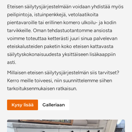
Eteisen säilytysjärjestelmään voidaan yhdistää myös
peilipintoja, istuinpenkkejä, vetolaatikoita
pientavaroille tai erillinen komero ulkoilu- ja kodin
tarvikkeille. Oman tehdastuotantomme ansiosta
voimme toteuttaa ketterästi juuri sinua palvelevan
eteiskalusteiden paketin koko eteisen kattavasta
säilytyskokonaisuudesta yksittäiseen lisäkaappiin
asti.
Millaisen eteisen säilytysjärjestelmän siis tarvitset?
Kerro meille toiveesi, niin suunnittelemme siihen
tarkoituksenmukaisen ratkaisun.
Kysy lisää
Galleriaan