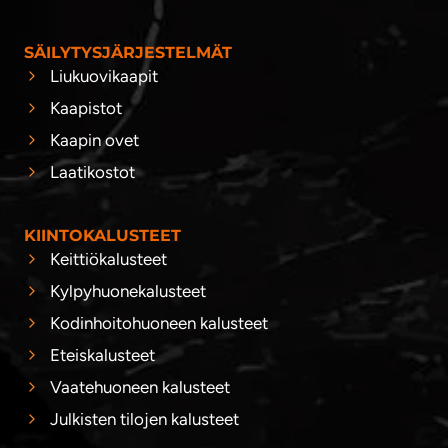
SÄILYTYSJÄRJESTELMÄT
Liukuovikaapit
Kaapistot
Kaapin ovet
Laatikostot
KIINTOKALUSTEET
Keittiökalusteet
Kylpyhuonekalusteet
Kodinhoitohuoneen kalusteet
Eteiskalusteet
Vaatehuoneen kalusteet
Julkisten tilojen kalusteet