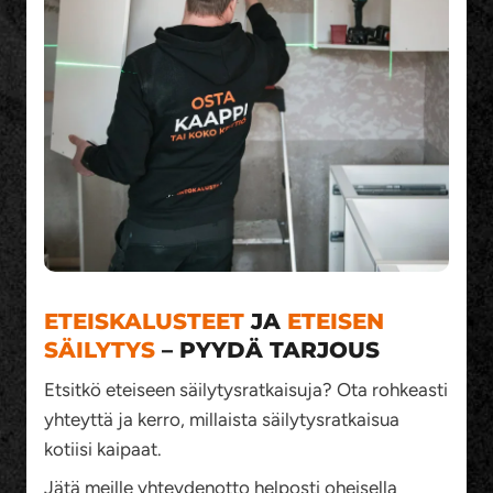
ETEISKALUSTEET
JA
ETEISEN
SÄILYTYS
– PYYDÄ TARJOUS
Etsitkö eteiseen säilytysratkaisuja? Ota rohkeasti
yhteyttä ja kerro, millaista säilytysratkaisua
kotiisi kaipaat.
Jätä meille yhteydenotto helposti oheisella