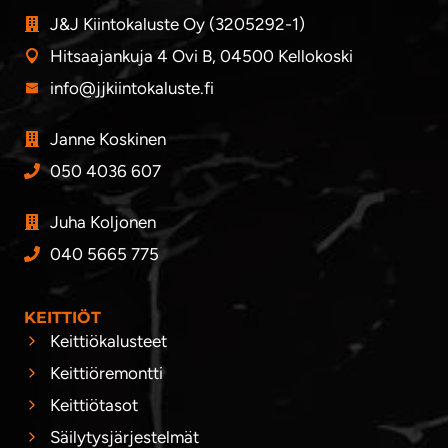
J&J Kiintokaluste Oy (3205292-1)
Hitsaajankuja 4 Ovi B, 04500 Kellokoski
info@jjkiintokaluste.fi
Janne Koskinen
050 4036 607
Juha Koljonen
040 5665 775
KEITTIÖT
Keittiökalusteet
Keittiöremontti
Keittiötasot
Säilytysjärjestelmät