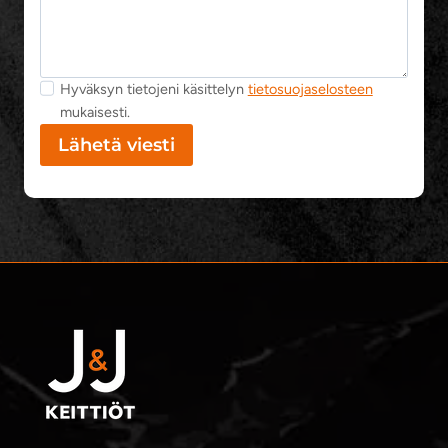
Hyväksyn tietojeni käsittelyn
tietosuojaselosteen
mukaisesti.
Lähetä viesti