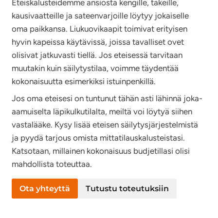
Eteiskalusteidemme ansiosta kengille, takeille,
kausivaatteille ja sateenvarjoille löytyy jokaiselle
oma paikkansa. Liukuovikaapit toimivat erityisen
hyvin kapeissa käytävissä, joissa tavalliset ovet
olisivat jatkuvasti tiellä. Jos eteisessä tarvitaan
muutakin kuin säilytystilaa, voimme täydentää
kokonaisuutta esimerkiksi istuinpenkillä.
Jos oma eteisesi on tuntunut tähän asti lähinnä joka-
aamuiselta läpikulkutilalta, meiltä voi löytyä siihen
vastalääke. Kysy lisää eteisen säilytysjärjestelmistä
ja pyydä tarjous omista mittatilauskalusteistasi.
Katsotaan, millainen kokonaisuus budjetillasi olisi
mahdollista toteuttaa.
Ota yhteyttä
Tutustu toteutuksiin