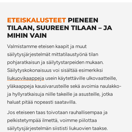
ETEISKALUSTEET
PIENEEN
TILAAN, SUUREEN TILAAN – JA
MIHIN VAIN
Valmistamme eteisen kaapit ja muut
säilytysjärjestelmät mittatilaustyönä tilan
pohjaratkaisun ja säilytystarpeiden mukaan.
Säilytyskokonaisuus voi sisältää esimerkiksi
liukuovikaappeja
usein käytettäville ulkovaatteille,
yläkaappeja kausivarusteille sekä avoimia naulakko-
ja hyllyratkaisuja niille takeille ja asusteille, jotka
haluat pitää nopeasti saatavilla.
Jos eteiseen taas toivotaan rauhallisempaa ja
pelkistetympää ilmettä, voimme piilottaa
säilytysjärjestelmän siististi liukuovien taakse.