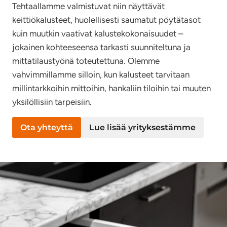
Tehtaallamme valmistuvat niin näyttävät
keittiökalusteet, huolellisesti saumatut pöytätasot
kuin muutkin vaativat kalustekokonaisuudet –
jokainen kohteeseensa tarkasti suunniteltuna ja
mittatilaustyönä toteutettuna. Olemme
vahvimmillamme silloin, kun kalusteet tarvitaan
millintarkkoihin mittoihin, hankaliin tiloihin tai muuten
yksilöllisiin tarpeisiin.
Ota yhteyttä
Lue lisää yrityksestämme