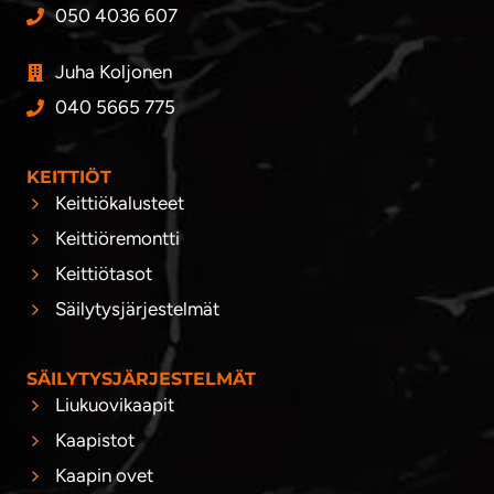
050 4036 607
Juha Koljonen
040 5665 775
KEITTIÖT
Keittiökalusteet
Keittiöremontti
Keittiötasot
Säilytysjärjestelmät
SÄILYTYSJÄRJESTELMÄT
Liukuovikaapit
Kaapistot
Kaapin ovet