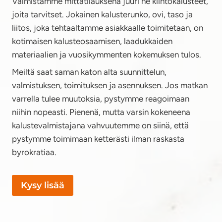
Valmistamme mittatilauksena juuri ne kiintokalusteet,
joita tarvitset. Jokainen kalusterunko, ovi, taso ja
liitos, joka tehtaaltamme asiakkaalle toimitetaan, on
kotimaisen kalusteosaamisen, laadukkaiden
materiaalien ja vuosikymmenten kokemuksen tulos.
Meiltä saat saman katon alta suunnittelun,
valmistuksen, toimituksen ja asennuksen. Jos matkan
varrella tulee muutoksia, pystymme reagoimaan
niihin nopeasti. Pienenä, mutta varsin kokeneena
kalustevalmistajana vahvuutemme on siinä, että
pystymme toimimaan ketterästi ilman raskasta
byrokratiaa.
Kysy lisää