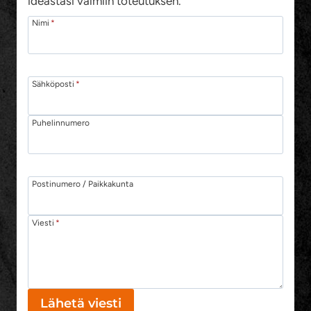
ideastasi valmiin toteutuksen.
Nimi
*
Sähköposti
*
Puhelinnumero
Postinumero / Paikkakunta
Viesti
*
Lähetä viesti