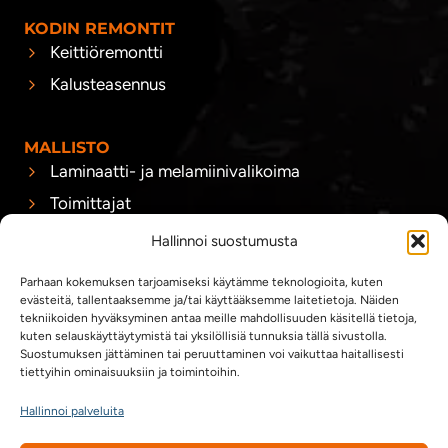
KODIN REMONTIT
Keittiöremontti
Kalusteasennus
MALLISTO
Laminaatti- ja melamiinivalikoima
Toimittajat
Hallinnoi suostumusta
J&J KIINTOKALUSTE
Blogi
Parhaan kokemuksen tarjoamiseksi käytämme teknologioita, kuten
evästeitä, tallentaaksemme ja/tai käyttääksemme laitetietoja. Näiden
Yhteystiedot
tekniikoiden hyväksyminen antaa meille mahdollisuuden käsitellä tietoja,
kuten selauskäyttäytymistä tai yksilöllisiä tunnuksia tällä sivustolla.
Yhteistyökumppanit
Suostumuksen jättäminen tai peruuttaminen voi vaikuttaa haitallisesti
tiettyihin ominaisuuksiin ja toimintoihin.
Hallinnoi palveluita