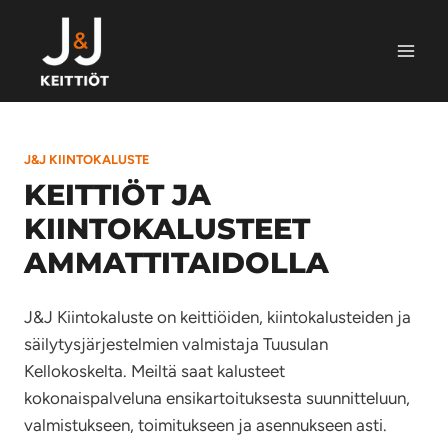
Siirry
sisältöön
J&J KIINTOKALUSTE
KEITTIÖT JA
KIINTOKALUSTEET
AMMATTITAIDOLLA
J&J Kiintokaluste on keittiöiden, kiintokalusteiden ja
säilytysjärjestelmien valmistaja Tuusulan
Kellokoskelta. Meiltä saat kalusteet
kokonaispalveluna ensikartoituksesta suunnitteluun,
valmistukseen, toimitukseen ja asennukseen asti.