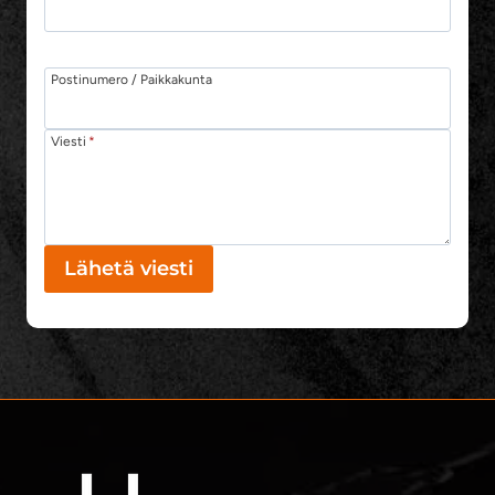
Postinumero / Paikkakunta
Viesti
*
Lähetä viesti