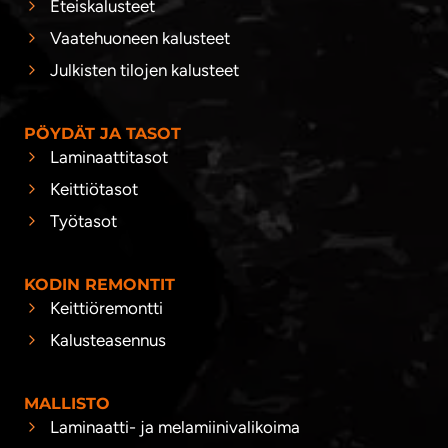
Eteiskalusteet
Vaatehuoneen kalusteet
Julkisten tilojen kalusteet
PÖYDÄT JA TASOT
Laminaattitasot
Keittiötasot
Työtasot
KODIN REMONTIT
Keittiöremontti
Kalusteasennus
MALLISTO
Laminaatti- ja melamiinivalikoima