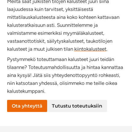
Meiltä saat julkisten tilojen kalusteet juuri siinä
laajuudessa kuin tarvitset, yksittäisestä
mittatilauskalusteesta aina koko kohteen kattavaan
kalusteratkaisuun asti. Suunnittelemme ja
valmistamme esimerkiksi myymäläkalusteet,
vastaanottotiskit, säilytyskalusteet, taukotilojen
kalusteet ja muut julkisen tilan
kiintokalusteet
.
Pystymmekö toteuttamaan kalusteet juuri teidän
tilaanne? Toteutusmahdollisuutta ja hintaa kannattaa
aina kysyä! Jätä siis yhteydenottopyyntö rohkeasti,
niin katsotaan yhdessä, olisimmeko me teille oikea
kalustekumppani.
Ota yhteyttä
Tutustu toteutuksiin