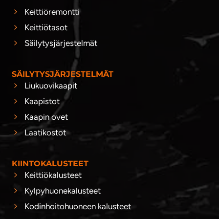
Keittiöremontti
Keittiötasot
Säilytysjärjestelmät
SÄILYTYSJÄRJESTELMÄT
Liukuovikaapit
Kaapistot
Kaapin ovet
Laatikostot
KIINTOKALUSTEET
Keittiökalusteet
Kylpyhuonekalusteet
Kodinhoitohuoneen kalusteet