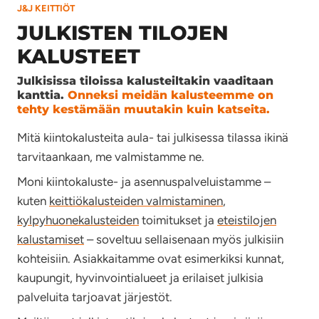
J&J KEITTIÖT
JULKISTEN TILOJEN
KALUSTEET
Julkisissa tiloissa kalusteiltakin vaaditaan
kanttia.
Onneksi meidän kalusteemme on
tehty kestämään muutakin kuin katseita.
Mitä kiintokalusteita aula- tai julkisessa tilassa ikinä
tarvitaankaan, me valmistamme ne.
Moni kiintokaluste- ja asennuspalveluistamme –
kuten
keittiökalusteiden valmistaminen
,
kylpyhuonekalusteiden
toimitukset ja
eteistilojen
kalustamiset
– soveltuu sellaisenaan myös julkisiin
kohteisiin. Asiakkaitamme ovat esimerkiksi kunnat,
kaupungit, hyvinvointialueet ja erilaiset julkisia
palveluita tarjoavat järjestöt.