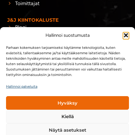
Toimittajat
J&J KIINTOKALUSTE
Blogi
Hallinnoi suostumusta
Yhteystiedot
Yhteistyökumppanit
Parhaan kokemuksen tarjoamiseksi käytämme teknologioita, kuten
evästeitä, tallentaaksemme ja/tai käyttääksemme laitetietoja. Näiden
tekniikoiden hyväksyminen antaa meille mahdollisuuden käsitellä tietoja,
kuten selauskäyttäytymistä tai yksilöllisiä tunnuksia tällä sivustolla.
Suostumuksen jättäminen tai peruuttaminen voi vaikuttaa haitallisesti
tiettyihin ominaisuuksiin ja toimintoihin.
Hallinnoi palveluita
Hyväksy
Copyright 2026 @ J&J Kiintokaluste Oy
Kiellä
Evästeet
|
Tietosuojaseloste
Näytä asetukset