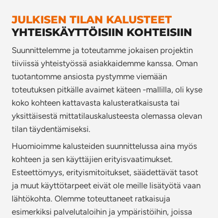
JULKISEN TILAN KALUSTEET
YHTEISKÄYTTÖISIIN KOHTEISIIN
Suunnittelemme ja toteutamme jokaisen projektin
tiiviissä yhteistyössä asiakkaidemme kanssa. Oman
tuotantomme ansiosta pystymme viemään
toteutuksen pitkälle avaimet käteen -mallilla, oli kyse
koko kohteen kattavasta kalusteratkaisusta tai
yksittäisestä mittatilauskalusteesta olemassa olevan
tilan täydentämiseksi.
Huomioimme kalusteiden suunnittelussa aina myös
kohteen ja sen käyttäjien erityisvaatimukset.
Esteettömyys, erityismitoitukset, säädettävät tasot
ja muut käyttötarpeet eivät ole meille lisätyötä vaan
lähtökohta. Olemme toteuttaneet ratkaisuja
esimerkiksi palvelutaloihin ja ympäristöihin, joissa