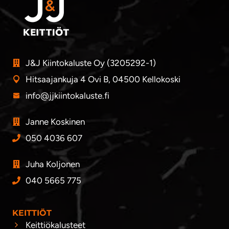
J&J Kiintokaluste Oy (3205292-1)
Hitsaajankuja 4 Ovi B, 04500 Kellokoski
info@jjkiintokaluste.fi
Janne Koskinen
050 4036 607
Juha Koljonen
040 5665 775
KEITTIÖT
Keittiökalusteet